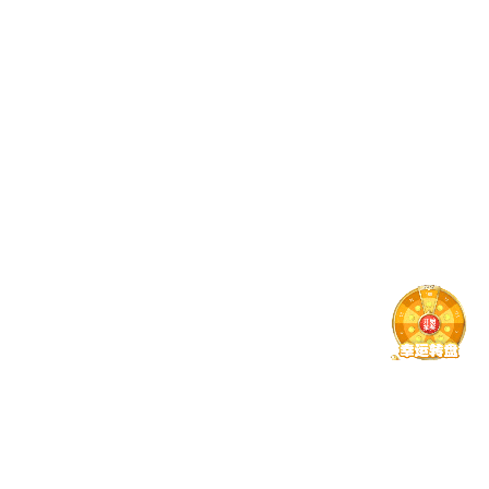
正在进行战术演练，以求最大化地发挥每位球员的优
势，包括内马尔。因此，他是否能够迅速适应并融入
球队的新战术，将直接影响他的表现。
另外，在不同对手面前，不同的比赛策略也会有所不
同。在一些强敌面前，可能需要采取更为稳健防守型
的策略，这就要求包括内马尔在内的攻击手具备更高
效率地完成快速反击和创造机会的能力。如果球队能
够灵活运用阵型和战术调整，相信能够为内马尔提供
更多施展空间。
随着比赛时间临近，各种磨合也显得尤为重要。只有
通过不断地热身赛和友谊赛，加强彼此间配合默契，
使得整体阵容更加融合，这样才能让每位球员都以最
佳状态迎接挑战。其中，内马尔是否能够成为这种团