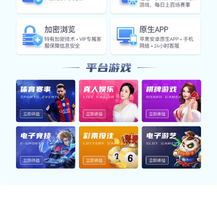
密集期，如果他无法保持良好的体能储备，可能会影
响到他的表现。因此，为了在世界杯期间维持最佳状
态，他必须合理安排训练与休息时间，以避免过度疲
劳和潜在伤病。
最后，心理状态亦是关键。面对即将到来的大赛压
力，如何调整心态，让自己保持冷静与专注，是影响
他发挥的重要因素。如果能够克服心理障碍，发挥出
自己的真实水平，那么无疑会增强巴西队在世界杯上
的竞争力。
2、球队战术适应性
每一届世界杯，各国球队都会根据自身特点制定相应
战术，而内马尔作为进攻核心，自然需要与教练团队
紧密合作来找到最契合他的战术体系。目前，巴西队