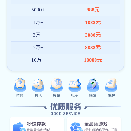
的世界杯参赛前景，这四个方面包括：内马尔的个人
状态、球队战术适应性、对手实力分析及心理承受能
力。这些因素共同构成了一个复杂的评估体系，将决
定内马尔能否在世界杯舞台上绽放光芒。
1、内马尔的个人状态
内马尔作为一名顶级球员，其个人竞技状态始终是外
界关注的焦点。近期，他在俱乐部中的表现起伏不
定，有时展现出超凡的技术与速度，但有时又因伤病
或其他原因未能保持最佳水平。在接下来的比赛中，
他需要确保自己的身体状况良好，以便能够充分参与
到比赛中。
此外，体能也是决定内马尔状态的重要因素。在比赛