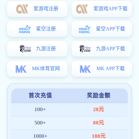
2026-05-26 22:16
83 次阅读
济科分析内马尔世界杯参赛前景需看后续
比赛状态与连续性
在即将到来的世界杯赛事中，内马尔无疑是巴西队的
核心球员之一。尽管他的天赋和能力毋庸置疑，但其
参赛前景却依赖于多个因素，包括他的近期状态、连
续性以及球队整体表现。济科作为巴西足球的传奇人
物，对内马尔的前景进行了深入分析。他指出，内马
尔在后续比赛中的表现将直接影响他能否在世界杯上
发挥出色。因此，本文将从四个方面详细探讨内马尔