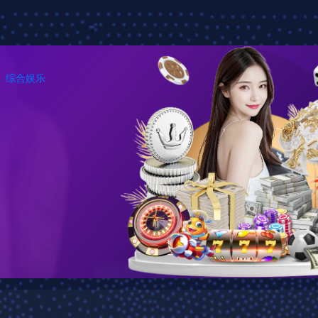
体育
下载App
公司简介
威体育数据平
包括NBA、英超、欧洲杯、
信赖。