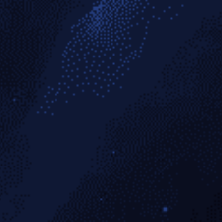
住了局面。他并没有急于求成，而是耐心等待最
随着比赛深入，当对手逐渐放松警惕时，古德温
者无法发挥最大潜力。此外，他还通过传球与队
从而形成良性循环。这不仅展示了个人才华，也
最终，该场比赛以球队胜利告终，其中很大一部
确运用。在这样的高压环境下，他仍然能够沉着
己的实力与潜力。
总结：
综上所述，通过伊戈达罗对此次事件分析，可以
灵活应变策略。尤其是在当今竞争激烈且瞬息万
而未提前包夹文班则是一个绝佳实例，它展示了
总之，篮球是一项集体运动，仅靠单打独斗是不