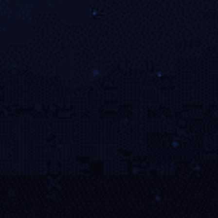
赞东契奇表现出
-17
乐竞体育
竞体育官方网站提供综合娱乐与体育服务，涵盖足球、篮
、电竞等赛事资讯、数据分析及互动游戏体验。支持网页
与移动端访问，提供手机版、app下载、登录入口、官方
站、网页版、平台、网址、地址、注册、娱乐入口，方便