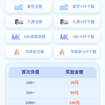
2026-05-15 23:57
90 次阅读
中国女足对阵中国台北女足27场全胜进89
球仅失2球展现强大实力
中国女足在近年来的国际赛场上表现出色，尤其是在
与中国台北女足的交锋中，展现了强大的实力和稳定
的竞技状态。在27场交锋中，中国女足取得了全胜的
佳绩，并且在进攻端打入了89球，仅失2球，充分体
现了她们在技术、战术以及团队配合上的优势。本文
将从四个方面详细阐述这一辉煌战绩背后的原因，包
括球队阵容的深厚基础、教练团队的战略规划、对手