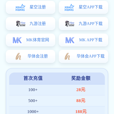
2026-05-19 00:16
73 次阅读
霍尔姆检查结果显示无肌肉拉伤确诊为肌
肉超负荷状态
本文围绕“霍尔姆检查结果显示无肌肉拉伤确诊为肌肉
超负荷状态”这一主题进行深入探讨。首先，我们将介
绍霍尔姆检查的基本原理及其在运动医学中的重要
性，接着分析肌肉超负荷状态的成因与表现，随后讨
论如何通过适当的方法进行预防与恢复，以及最后总
结这一情况对运动员和普通人群的影响。整篇文章力
求从多个角度全面解析这一现象，以帮助读者更好地